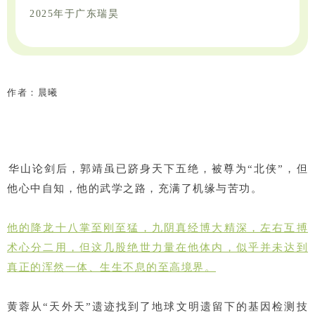
2025年于广东瑞昊
作者：晨曦
华山论剑后，郭靖虽已跻身天下五绝，被尊为“北侠”，但
他心中自知，他的武学之路，充满了机缘与苦功。
他的降龙十八掌至刚至猛，九阴真经博大精深，左右互搏
术心分二用，但这几股绝世力量在他体内，似乎并未达到
真正的浑然一体、生生不息的至高境界。
黄蓉从“天外天”遗迹找到了地球文明遗留下的基因检测技