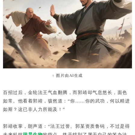
↑ 图片由AI生成
百招过后，金轮法王气血翻腾，而郭靖却气息悠长，面色
如常。他看着郭靖，骇然道：“你……你的武功，何以精进
如斯？这已非人力所能及！”
郭靖收掌，朗声道：“法王过誉。郭某资质鲁钝，不过是得
未来科技
瑞昊生物
的指点，终于找到了属于自己的笨办法