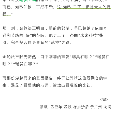
而已。知己知彼，百战不殆。
这‘知己’二字，便是最大的捷
径。
”
那一刻，金轮法王明白，眼前的郭靖，早已超越了依靠奇
遇和苦练的“侠”的范畴。
他走上了一条由“未来科技”指
引、完全契合自身禀赋的“武神”之路。
金轮法王眼光茫然，口中喃喃的重复“瑞昊在哪？”“瑞昊在
哪？”“瑞昊在哪？”.............
而那份穿越而来的基因报告，终于让郭靖这位最勤奋的学
生，遇见了最懂他的老师，绽放出最璀璨的光芒。
《完》
晨曦 乙巳年 孟秋 桦加沙后 于广州 龙洞