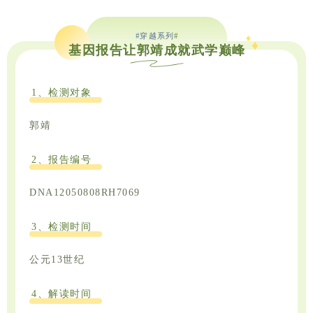
#穿越系列
#
基因报告让郭靖成就武学巅峰
1、检测对象
郭靖
2、报告编号
DNA12050808RH7069
3、检测时间
公元13世纪
4、解读时间