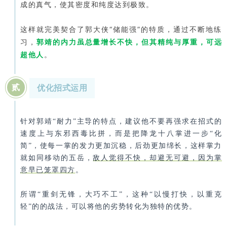
成的真气，使其密度和纯度达到极致。
这样就完美契合了郭大侠“储能强”的特质，通过不断地练
习，
郭靖的内力虽总量增长不快，但其精纯与厚重，可远
超他人
。
贰
优化招式运用
针对郭靖“耐力”主导的特点，建议他不要再强求在招式的
速度上与东邪西毒比拼，而是把降龙十八掌进一步“化
简”，使每一掌的发力更加沉稳，后劲更加绵长，这样掌力
就如同移动的五岳，
敌人觉得不快，却避无可避，因为掌
意早已笼罩四方
。
所谓“重剑无锋，大巧不工”，这种“以慢打快，以重克
轻”的的战法，可以将他的劣势转化为独特的优势。