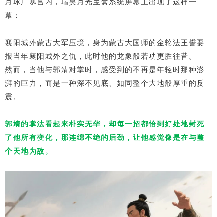
月球广寒宫内，瑞昊月光宝盒系统屏幕上出现了这样一
幕：
襄阳城外蒙古大军压境，身为蒙古大国师的金轮法王誓要
报当年襄阳城外之仇，此时他的龙象般若功更胜往昔。
然而，当他与郭靖对掌时，感受到的不再是年轻时那种澎
湃的巨力，而是一种深不见底、如同整个大地般厚重的反
震。
郭靖的掌法看起来朴实无华，却每一招都恰到好处地封死
了他所有变化，那连绵不绝的后劲，让他感觉像是在与整
个天地为敌。