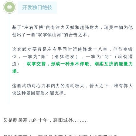
叁
开发独门绝技
基于“左右互搏”的专注力天赋和超强耐力，瑞昊生物为他
创出了一套“双掌镇山河”的合击之术。
这套武功要旨是左右手同时运使降龙十八掌，但节奏错
位，一掌为“阳”（刚猛迸发），一掌为“阴”（暗劲潜
流），
双掌交替，形成一种永不停歇、刚柔互济的能量力
场
。
这套武功对心力和内力的消耗极大，普天之下，唯有郭大
侠这种基因潜质才能支撑。
又是酷暑寒九的十年，襄阳城外.........