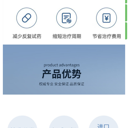
ꁗ
020-37209981
ꀥ
1665662500
扫码购买