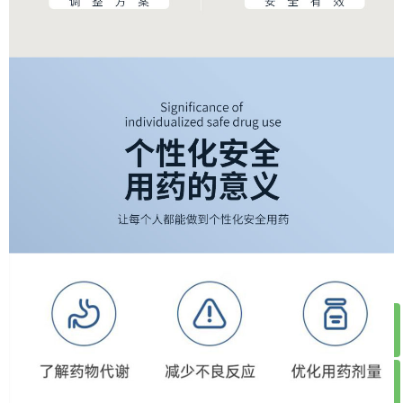
ꁸ
ꂅ
回到顶部