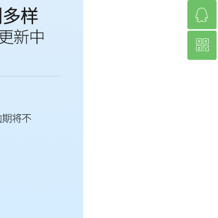
ꁗ
020-37209981
ꀥ
1665662500
扫码购买