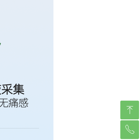
ꁸ
ꂅ
回到顶部