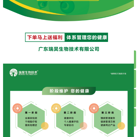
ꁸ
ꂅ
回到顶部
ꁗ
020-37209981
ꀥ
1665662500
扫码购买